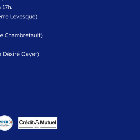
 17h.
erre Levesque)
 de Chambretault)
e Désiré Gayet)